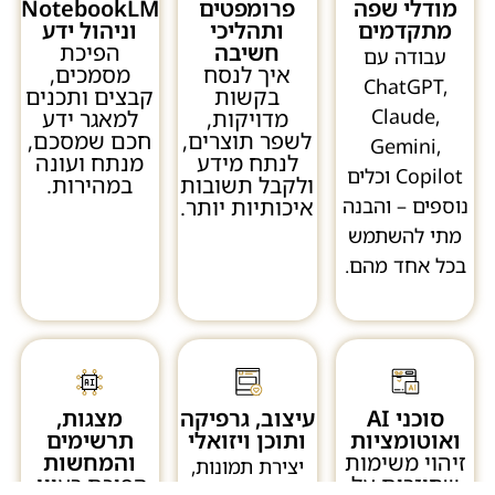
מודלי שפה
פרומפטים
NotebookLM
מתקדמים
ותהליכי
וניהול ידע
חשיבה
הפיכת
עבודה עם
איך לנסח
מסמכים,
ChatGPT,
בקשות
קבצים ותכנים
Claude,
מדויקות,
למאגר ידע
לשפר תוצרים,
חכם שמסכם,
Gemini,
לנתח מידע
מנתח ועונה
Copilot וכלים
ולקבל תשובות
במהירות.
נוספים – והבנה
איכותיות יותר.
מתי להשתמש
בכל אחד מהם.
סוכני AI
עיצוב, גרפיקה
מצגות,
ואוטומציות
ותוכן ויזואלי
תרשימים
זיהוי משימות
והמחשות
יצירת תמונות,
שחוזרות על
הפיכת רעיון,